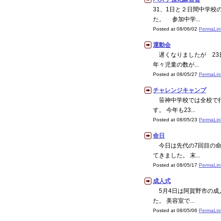
31、1日と２日間中学校
た。 参加中学...
Posted at 08/06/02
PermaLin
運動会
遅くなりましたが 23
年々児童の数が...
Posted at 08/05/27
PermaLin
チャレンジキャンプ
笹神中学校では全校で行
す。 今年も23...
Posted at 08/05/23
PermaLin
命日
今日は先代の7回目の命
てきました。 末...
Posted at 08/05/17
PermaLin
成人式
5月4日は阿賀野市の成
た。 美容室で...
Posted at 08/05/06
PermaLin