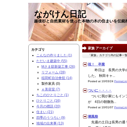
ながけん日記
越後杉と自然素材を使った本物の木の住まいを伝統
家族 アーカイブ
カテゴリ
こんなの作りました (1)
「家族」カテゴリ内の記事一
ただいま建築中 (55)
祝！ 卒業
Mさま邸新築工事 (26)
昨日は 長男の大学の卒
リフォーム (28)
した。 秋田キャ...
稲荷町自治會舘 (14)
Posted at 10/03/24
PermaLin
製作家具 (0)
ｅ美容室 (7)
ついに・・・・
ちこのひとりごと (1)
ついに我が家にもインフ
ひとりごと (16)
が 4日の朝微熱...
今月の標語 (20)
Posted at 10/01/07
PermaLin
住まい (21)
潮風祭
四季のうつろい (9)
先週の土日は長男の通う
地域の出来事 (13)