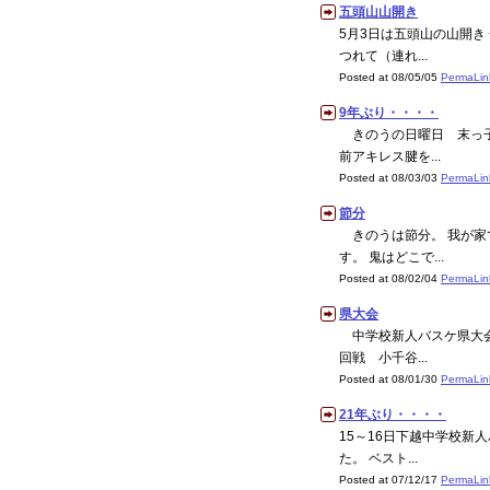
五頭山山開き
5月3日は五頭山の山開き
つれて（連れ...
Posted at 08/05/05
PermaLin
9年ぶり・・・・
きのうの日曜日 末っ子
前アキレス腱を...
Posted at 08/03/03
PermaLin
節分
きのうは節分。 我が家
す。 鬼はどこで...
Posted at 08/02/04
PermaLin
県大会
中学校新人バスケ県大会が
回戦 小千谷...
Posted at 08/01/30
PermaLin
21年ぶり・・・・
15～16日下越中学校新
た。 ベスト...
Posted at 07/12/17
PermaLin