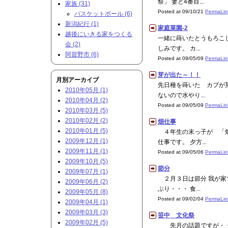
祭」 妻と4番目...
家族 (31)
Posted at 09/10/21
PermaLin
バスケットボール (6)
新潟紀行 (1)
家庭菜園-2
越後にいきる家をつくる
一緒に蒔いたとうもろこし
会 (2)
しみです。 カ...
阿賀野市 (6)
Posted at 09/05/09
PermaLin
芽が出た～！！
月別アーカイブ
先日種を蒔いた カブが
2010年05月 (1)
ないので水やり...
2010年04月 (2)
Posted at 09/05/09
PermaLin
2010年03月 (5)
2010年02月 (2)
畑仕事
2010年01月 (5)
４年生の末っ子が 「畑
2009年12月 (1)
仕事です。 夕方...
2009年11月 (1)
Posted at 09/05/06
PermaLin
2009年10月 (5)
節分
2009年07月 (1)
２月３日は節分 我が家
2009年06月 (2)
ぶり・・・ 食...
2009年05月 (8)
Posted at 09/02/04
PermaLin
2009年04月 (1)
2009年03月 (3)
笹中 文化祭
2009年02月 (5)
先月の話題ですが・・・