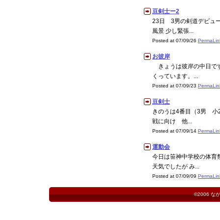
豆剣士ー2
23日 3男の剣道デビュ
風景 少し緊張...
Posted at 07/09/26
PermaLin
お彼岸
きょうは彼岸の中日です
くっています。...
Posted at 07/09/23
PermaLin
豆剣士
きのうは4番目（3男 小
戦に向け 他...
Posted at 07/09/14
PermaLin
運動会
今日は笹神中学校の体育
天気でしたが み...
Posted at 07/09/09
PermaLin
©2006
な