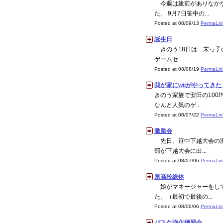
今週は建前がありなかな
た。 9月7日笹中の...
Posted at 08/09/13
PermaLin
誕生日
きのう18日は 末っ子の
ゲームセ...
Posted at 08/08/19
PermaLin
我が家にwiiがやってきた
きのう家族で安田の100
なんと人気のゲ...
Posted at 08/07/22
PermaLin
激励会
先日、笹中下越大会の激
部が下越大会に出...
Posted at 08/07/06
PermaLin
県高校総体
娘がマネージャーをして
た。（最初で最後の...
Posted at 08/06/06
PermaLin
バスケ強化練習会