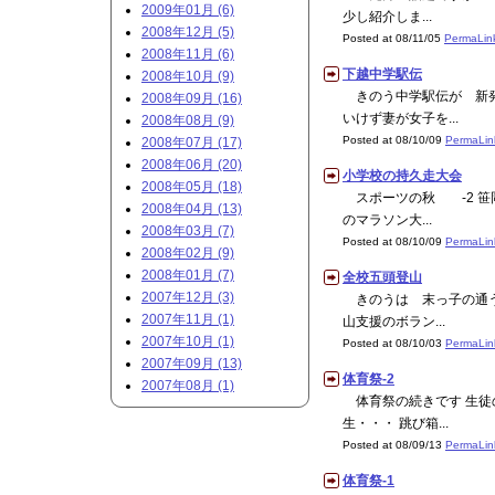
2009年01月 (6)
少し紹介しま...
2008年12月 (5)
Posted at 08/11/05
PermaLin
2008年11月 (6)
下越中学駅伝
2008年10月 (9)
きのう中学駅伝が 新発
2008年09月 (16)
いけず妻が女子を...
2008年08月 (9)
Posted at 08/10/09
PermaLin
2008年07月 (17)
2008年06月 (20)
小学校の持久走大会
2008年05月 (18)
スポーツの秋 -2 笹
2008年04月 (13)
のマラソン大...
2008年03月 (7)
Posted at 08/10/09
PermaLin
2008年02月 (9)
2008年01月 (7)
全校五頭登山
2007年12月 (3)
きのうは 末っ子の通う
2007年11月 (1)
山支援のボラン...
2007年10月 (1)
Posted at 08/10/03
PermaLin
2007年09月 (13)
体育祭-2
2007年08月 (1)
体育祭の続きです 生徒
生・・・ 跳び箱...
Posted at 08/09/13
PermaLin
体育祭-1