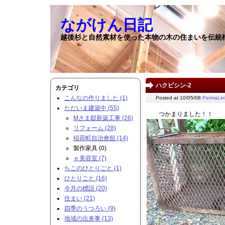
ながけん日記
越後杉と自然素材を使った本物の木の住まいを伝統
ハクビシン-2
カテゴリ
こんなの作りました (1)
Posted at 10/05/08
PermaLin
ただいま建築中 (55)
つかまりました！！
Mさま邸新築工事 (26)
リフォーム (28)
稲荷町自治會舘 (14)
製作家具 (0)
ｅ美容室 (7)
ちこのひとりごと (1)
ひとりごと (16)
今月の標語 (20)
住まい (21)
四季のうつろい (9)
地域の出来事 (13)