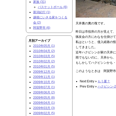
家族 (31)
バスケットボール (6)
新潟紀行 (1)
越後にいきる家をつくる
会 (2)
天井裏の糞の塊です。
阿賀野市 (6)
昨日は市役所の方が見えて、
猟友会の方にわなを仕掛けて
月別アーカイブ
私はというと、侵入経路の怪
2010年05月 (1)
してきました。
2010年04月 (2)
近年ハクビシンが家の天井に
2010年03月 (5)
雨でもないのに、天井から、
2010年02月 (2)
もしかしてハクビシンかも・
2010年01月 (5)
このようなときは 阿賀野市
2009年12月 (1)
2009年11月 (1)
Next Entry »
もう夏？
2009年10月 (5)
Prev Entry »
ハクビシン-2
2009年07月 (1)
2009年06月 (2)
2009年05月 (8)
2009年04月 (1)
2009年03月 (3)
2009年02月 (5)