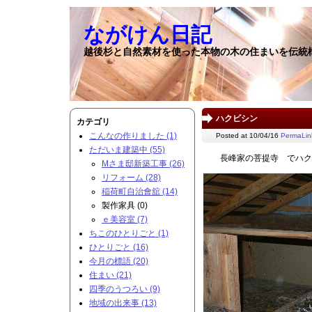
ながけん日記
越後杉と自然素材を使った本物の木の住まいを伝統
ハクビシン
カテゴリ
こんなの作りました (1)
Posted at 10/04/16
PermaLin
ただいま建築中 (55)
長峰家の菩提寺 でハク
Mさま邸新築工事 (26)
リフォーム (28)
稲荷町自治會舘 (14)
製作家具 (0)
ｅ美容室 (7)
ちこのひとりごと (1)
ひとりごと (16)
今月の標語 (20)
住まい (21)
四季のうつろい (9)
地域の出来事 (13)