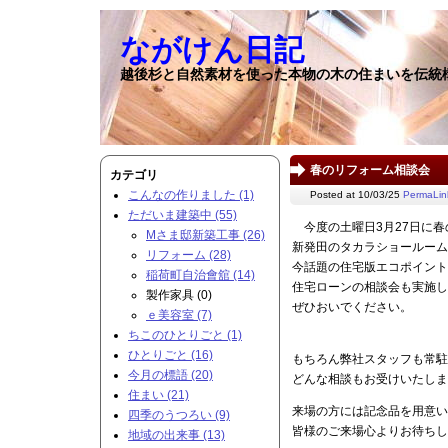
ながけん日記
越後杉と自然素材を使った本物の木の住まいを伝統
春のリフォーム相談会
カテゴリ
こんなの作りました (1)
Posted at 10/03/25
PermaLin
ただいま建築中 (55)
今度の土曜日3月27日に春
Mさま邸新築工事 (26)
新発田のタカラショールーム
リフォーム (28)
今話題の住宅版エコポイント
稲荷町自治會舘 (14)
住宅ローンの相談会も実施し
製作家具 (0)
ぜひおいでください。
ｅ美容室 (7)
ちこのひとりごと (1)
ひとりごと (16)
もちろん弊社スタッフも常駐
今月の標語 (20)
どんな相談もお受けいたしま
住まい (21)
来場の方には記念品を用意い
四季のうつろい (9)
皆様のご来場心よりお待ちし
地域の出来事 (13)