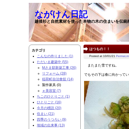
ながけん日記
越後杉と自然素材を使った本物の木の住まいを伝統
はつもの！！
カテゴリ
こんなの作りました (1)
Posted at 10/01/21
PermaLin
ただいま建築中 (55)
またまた雪ですね。
Mさま邸新築工事 (26)
リフォーム (28)
でもその下は春に向かってい
稲荷町自治會舘 (14)
製作家具 (0)
ｅ美容室 (7)
ちこのひとりごと (1)
ひとりごと (16)
今月の標語 (20)
住まい (21)
四季のうつろい (9)
地域の出来事 (13)