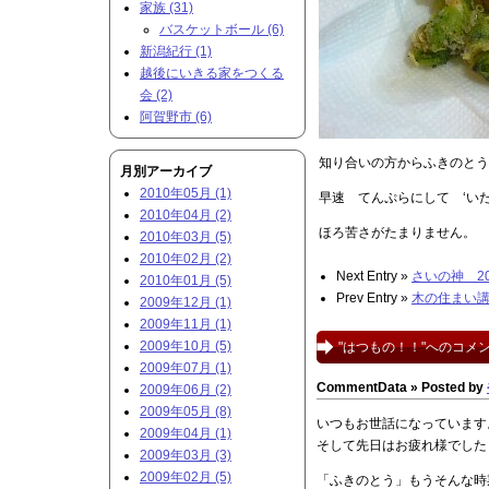
家族 (31)
バスケットボール (6)
新潟紀行 (1)
越後にいきる家をつくる
会 (2)
阿賀野市 (6)
知り合いの方からふきのとう
月別アーカイブ
2010年05月 (1)
早速 てんぷらにして ‘い
2010年04月 (2)
ほろ苦さがたまりません。
2010年03月 (5)
2010年02月 (2)
Next Entry »
さいの神 20
2010年01月 (5)
Prev Entry »
木の住まい
2009年12月 (1)
2009年11月 (1)
2009年10月 (5)
"はつもの！！"へのコメ
2009年07月 (1)
CommentData »
Posted by
2009年06月 (2)
2009年05月 (8)
いつもお世話になっています
2009年04月 (1)
そして先日はお疲れ様でした
2009年03月 (3)
2009年02月 (5)
「ふきのとう」もうそんな時